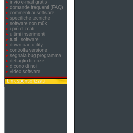
invio e-mail gratis
domande frequenti (FAQ)
commenti ai software
specifiche tecniche
software non m8k
i più cliccati
ultimi inserimenti
tutti i software
download utility
controlla versione
segnala bug programma
dettaglio licenze
dicono di noi
video software
Link sponsorizzati