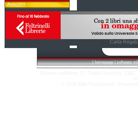
Annunci
Carta Regalo
[
homepage
|
software m
Numero software: 27 Totale Ricerche: 2381 Hit
vi
© 2026 M8k Produzione - Powere