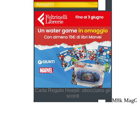
Annunci
Carta Regalo Hoepli: sbocciano gli
sconti
M8k MagGes