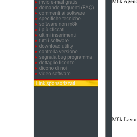
M8k Agenda
invio e-mail gratis
domande frequenti (FAQ)
commenti ai software
specifiche tecniche
software non m8k
i più cliccati
ultimi inserimenti
tutti i software
download utility
controlla versione
segnala bug programma
dettaglio licenze
dicono di noi
video software
Link sponsorizzati
M8k Lavore