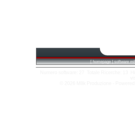
[
homepage
|
software m
Numero software: 27 Totale Ricerche: 13 Hits
vi
© 2026 M8k Produzione - Powere