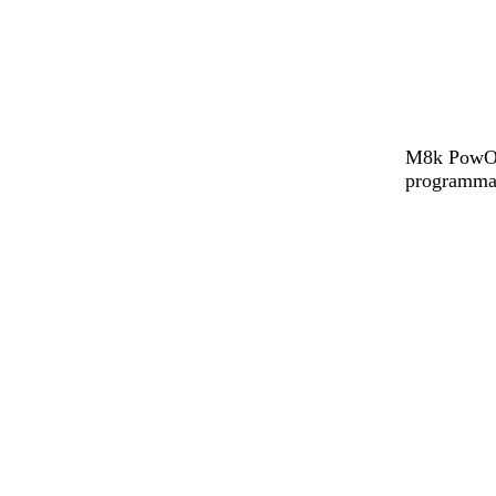
M8k PowOff
programmat