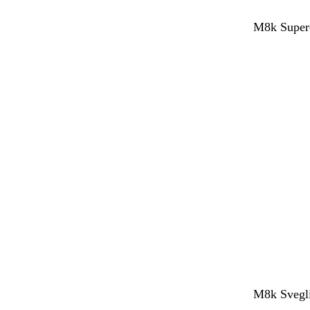
M8k Supere
M8k Svegli