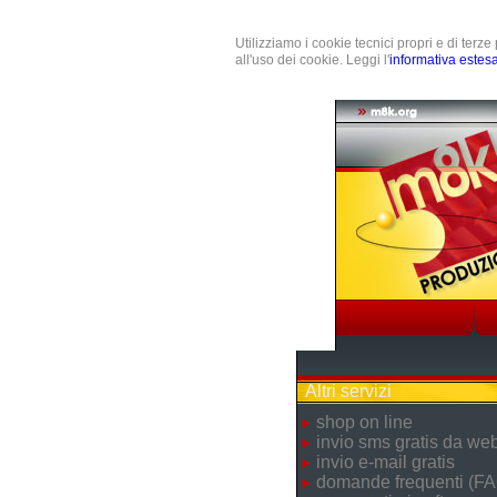
Utilizziamo i cookie tecnici propri e di terz
all'uso dei cookie. Leggi l'
informativa estes
Altri servizi
shop on line
invio sms gratis da we
invio e-mail gratis
domande frequenti (FA