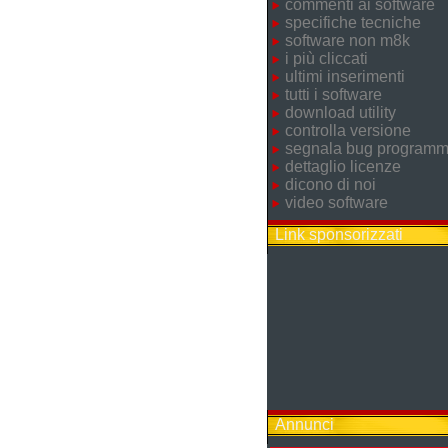
commenti ai software
specifiche tecniche
software non m8k
i più cliccati
ultimi inserimenti
tutti i software
download utility
controlla versione
segnala bug program
dettaglio licenze
dicono di noi
video software
Link sponsorizzati
Annunci