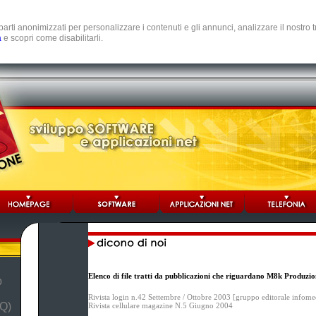
e parti anonimizzati per personalizzare i contenuti e gli annunci, analizzare il nostro
a
e scopri come disabilitarli.
Elenco di file tratti da pubblicazioni che riguardano M8k Produzio
b
Rivista login n.42 Settembre / Ottobre 2003 [gruppo editorale infome
Q)
Rivista cellulare magazine N.5 Giugno 2004