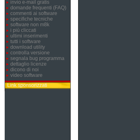
invio e-mail gratis
domande frequenti (FAQ)
commenti ai software
specifiche tecniche
software non m8k
i più cliccati
ultimi inserimenti
tutti i software
download utility
controlla versione
segnala bug programma
dettaglio licenze
dicono di noi
video software
Link sponsorizzati