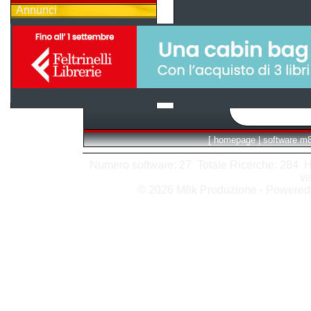
Annunci
[
homepage
|
software m
Numero software: 27 Totale Ricerche: 284 Hits
vi
© 2026 M8k Produzione - Powere