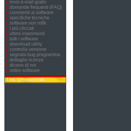
invio e-mail gratis
domande frequenti (FAQ)
commenti ai software
specifiche tecniche
software non m8k
i più cliccati
ultimi inserimenti
tutti i software
download utility
controlla versione
segnala bug programma
dettaglio licenze
dicono di noi
video software
Link sponsorizzati