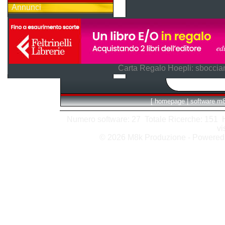
Annunci
Carta Regalo Hoepli: sboccian
[
homepage
|
software m
Numero software: 27 Totale Ricerche: 151 Hit
vi
© 2026 M8k Produzione - Powere