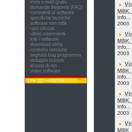
invio e-mail gratis
Vi
domande frequenti (FAQ)
M8K_
commenti ai software
Info...
specifiche tecniche
software non m8k
2003
i più cliccati
Vi
ultimi inserimenti
tutti i software
M8K_
download utility
Info...
controlla versione
2003
segnala bug programma
dettaglio licenze
Vi
dicono di noi
M8K_
video software
Info...
Link sponsorizzati
2003
Vi
M8K_
Info...
2003
Vi
M8K_