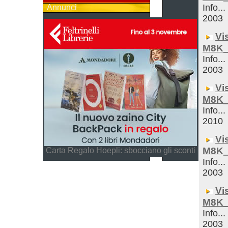
Info...
Annunci
2003
Vi
M8K_
Info...
2003
Vi
M8K_
Info...
2010
Vi
M8K_
Carta Regalo Hoepli: sbocciano gli sconti
Info...
2003
Vi
M8K_
Info...
2003