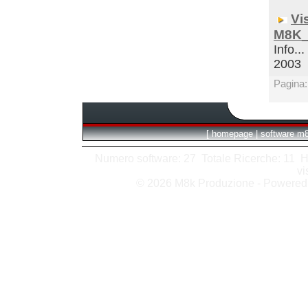
Vi
M8K_
Info...
2003
Pagina
[
homepage
|
software m
Numero software: 27 Totale Ricerche: 11 Hits
vi
© 2026 M8k Produzione - Powere