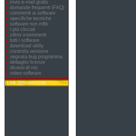
invio e-mail gratis
domande frequenti (FAQ)
commenti ai software
specifiche tecniche
software non m8k
i più cliccati
ultimi inserimenti
tutti i software
download utility
controlla versione
segnala bug programma
dettaglio licenze
dicono di noi
video software
Link sponsorizzati