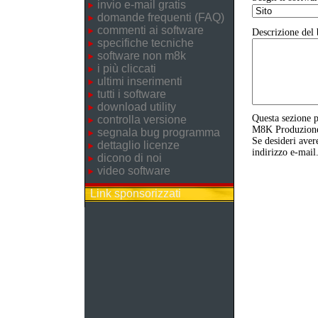
invio e-mail gratis
domande frequenti (FAQ)
commenti ai software
Descrizione del 
specifiche tecniche
software non m8k
i più cliccati
ultimi inserimenti
tutti i software
download utility
Questa sezione p
controlla versione
M8K Produzione o
segnala bug programma
Se desideri aver
dettaglio licenze
indirizzo e-mail
dicono di noi
video software
Link sponsorizzati