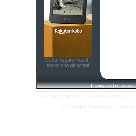
Carta Regalo Hoepli:
sbocciano gli sconti
[
homepage
|
software m
Numero software: 27 Totale Ricerche: 55 Hits
vi
© 2026 M8k Produzione - Powere