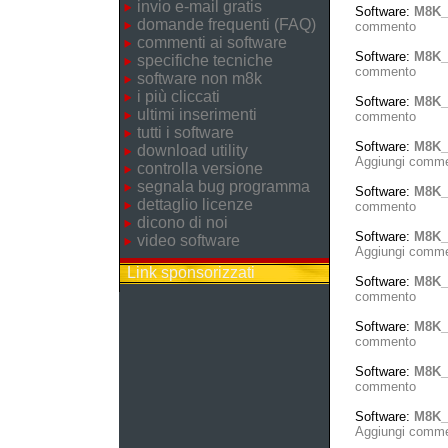
invio e-mail gratis
Software:
M8K_
domande frequenti (FAQ)
commento
commenti ai software
Software:
M8K_
specifiche tecniche
commento
software non m8k
i più cliccati
Software:
M8K_
ultimi inserimenti
commento
tutti i software
Software:
M8K_
download utility
Aggiungi comm
controlla versione
segnala bug programma
Software:
M8K_
dettaglio licenze
commento
dicono di noi
Software:
M8K_T
video software
Aggiungi comm
Link sponsorizzati
Software:
M8K_
commento
Software:
M8K_
commento
Software:
M8K_
commento
Software:
M8K_
Aggiungi comm