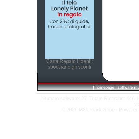
Carta Regalo Hoepli:
sbocciano gli sconti
[
homepage
|
software m
Numero software: 27 Totale Ricerche: 446 Hit
vi
© 2026 M8k Produzione - Powere