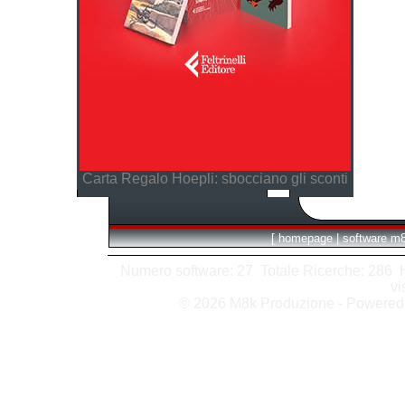
Carta Regalo Hoepli: sbocciano gli sconti
[
homepage
|
software m
Numero software: 27 Totale Ricerche: 286 Hit
vi
© 2026 M8k Produzione - Powere