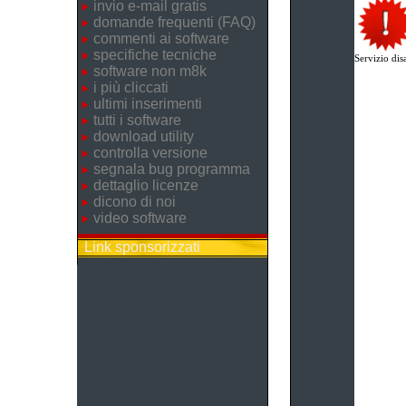
invio e-mail gratis
domande frequenti (FAQ)
commenti ai software
specifiche tecniche
Servizio disa
software non m8k
i più cliccati
ultimi inserimenti
tutti i software
download utility
controlla versione
segnala bug programma
dettaglio licenze
dicono di noi
video software
Link sponsorizzati