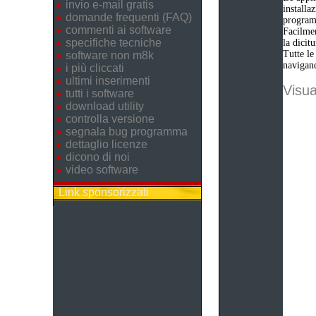
invio e-mail gratis
installa
domande frequenti (FAQ)
progra
commenti ai software
Facilmen
specifiche tecniche
la dicit
Tutte le
software non m8k
navigand
i più cliccati
ultimi inserimenti
Visua
tutti i software
download utility
controlla versione
segnala bug programma
dettaglio licenze
dicono di noi
video software
Link sponsorizzati