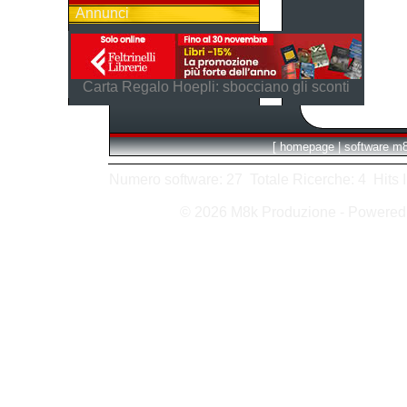
Annunci
Carta Regalo Hoepli: sbocciano gli sconti
[
homepage
|
software m
Numero software: 27 Totale Ricerche: 4 Hits In:
© 2026 M8k Produzione - Powere