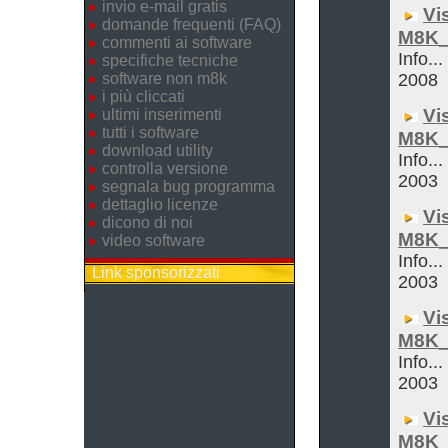
invio e-mail gratis
Vi
domande frequenti (FAQ)
M8K_
commenti ai software
Info..
specifiche tecniche
software non m8k
2008
i più cliccati
Vi
ultimi inserimenti
tutti i software
M8K_
download utility
Info...
controlla versione
2003
segnala bug programma
dettaglio licenze
Vi
dicono di noi
M8K_
video software
Info...
Link sponsorizzati
2003
Vi
M8K_
Info...
2003
Vi
M8K_