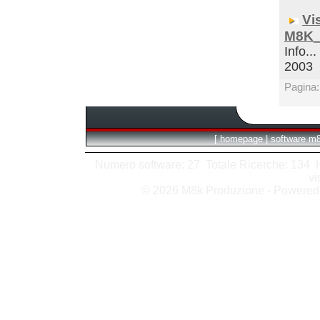
Vi
M8K_
Info...
2003
Pagina
[
homepage
|
software m
Numero software: 27 Totale Ricerche: 134 Hit
vi
© 2026 M8k Produzione - Powere