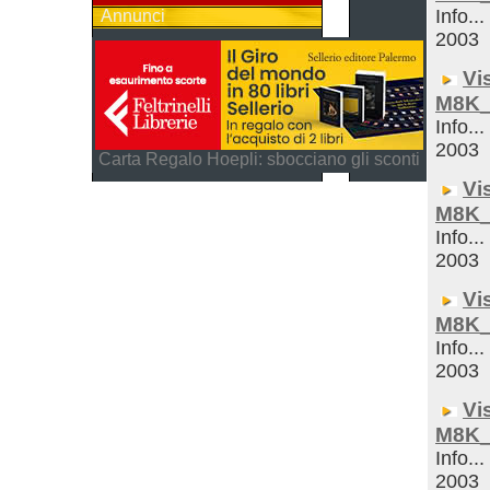
Info...
Annunci
2003
Vi
M8K_
Info...
2003
Carta Regalo Hoepli: sbocciano gli sconti
Vi
M8K_
Info...
2003
Vi
M8K_
Info...
2003
Vi
M8K_
Info...
2003