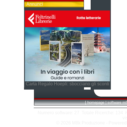
Annunci
Carta Regalo Hoepli: sbocciano gli sconti
[
homepage
|
software m
Numero software: 27 Totale Ricerche: 134 Hit
vi
© 2026 M8k Produzione - Powere