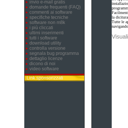
invio e-mail gratis
installazi
domande frequenti (FAQ)
programm
commenti ai software
Facilmente
specifiche tecniche
la dicitu
Tutte le a
software non m8k
navigando 
i più cliccati
ultimi inserimenti
Visuali
tutti i software
download utility
controlla versione
segnala bug programma
dettaglio licenze
dicono di noi
video software
Link sponsorizzati