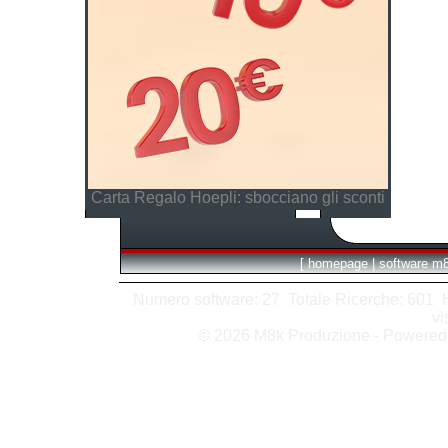
Carta Regalo Hoepli: sbocciano gli sconti
[
homepage
|
software m
Numero software: 27 Totale Ricerche: 601 Hit
vi
© 2026 M8k Produzione - Powere