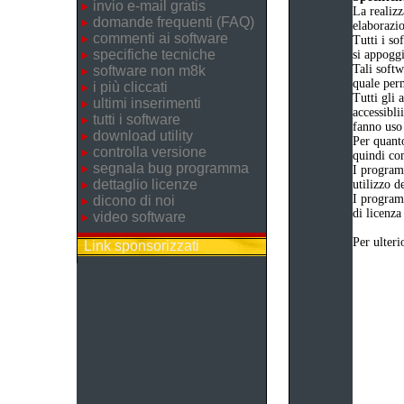
invio e-mail gratis
La realizz
domande frequenti (FAQ)
elaborazi
commenti ai software
Tutti i so
specifiche tecniche
si appogg
Tali softw
software non m8k
quale perm
i più cliccati
Tutti gli 
ultimi inserimenti
accessibli
tutti i software
fanno uso 
download utility
Per quanto
controlla versione
quindi com
segnala bug programma
I program
dettaglio licenze
utilizzo d
I program
dicono di noi
di licenza
video software
Per ulteri
Link sponsorizzati