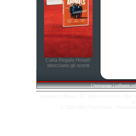
Carta Regalo Hoepli:
sbocciano gli sconti
[
homepage
|
software m
Numero software: 27 Totale Ricerche: 384 Hit
vi
© 2026 M8k Produzione - Powere