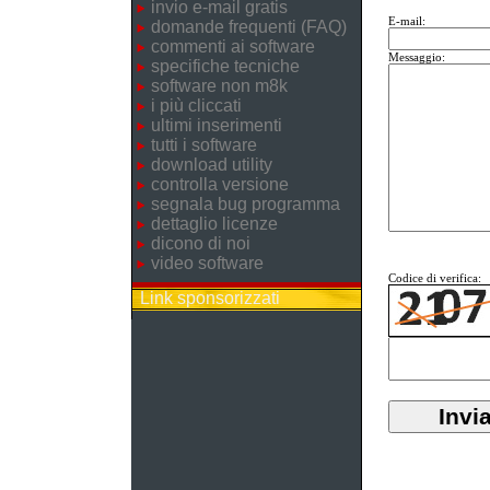
invio e-mail gratis
E-mail:
domande frequenti (FAQ)
commenti ai software
Messaggio:
specifiche tecniche
software non m8k
i più cliccati
ultimi inserimenti
tutti i software
download utility
controlla versione
segnala bug programma
dettaglio licenze
dicono di noi
video software
Codice di verifica:
Link sponsorizzati