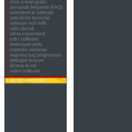
invio e-mail gratis
domande frequenti (FAQ)
commenti ai software
specifiche tecniche
software non m8k
i più cliccati
ultimi inserimenti
tutti i software
download utility
controlla versione
segnala bug programma
dettaglio licenze
dicono di noi
video software
Link sponsorizzati