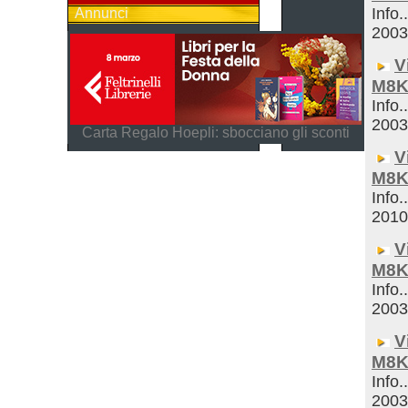
Info.
Annunci
200
V
M8K
Info.
200
Carta Regalo Hoepli: sbocciano gli sconti
V
M8K
Info.
201
V
M8K
Info.
200
V
M8K
Info.
200