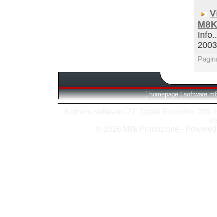
V
M8K
Info.
200
Pagin
[
homepage
|
software m
Numero software: 27 Totale Ricerche: 285 Hit
vi
© 2026 M8k Produzione - Powere