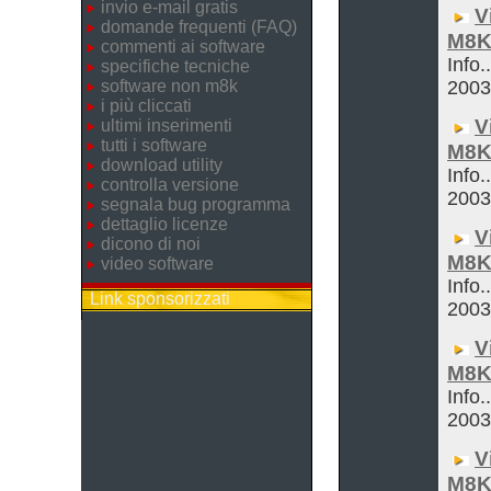
invio e-mail gratis
V
domande frequenti (FAQ)
M8K
commenti ai software
Info.
specifiche tecniche
software non m8k
200
i più cliccati
V
ultimi inserimenti
tutti i software
M8K
download utility
Info.
controlla versione
200
segnala bug programma
dettaglio licenze
V
dicono di noi
M8K
video software
Info.
Link sponsorizzati
200
V
M8K
Info.
200
V
M8K