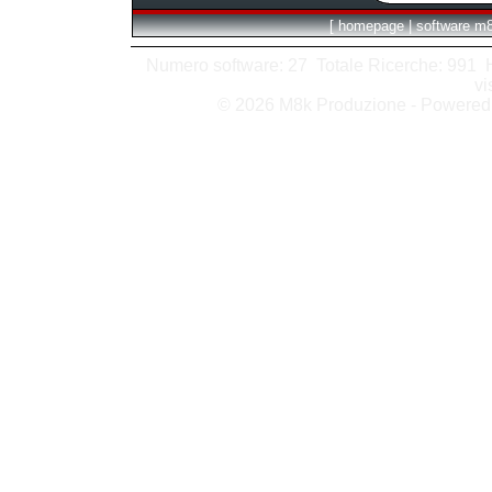
[
homepage
|
software m
Numero software: 27 Totale Ricerche: 991 Hit
vi
© 2026 M8k Produzione - Powere