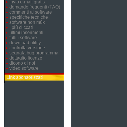
invio e-mail gratis
domande frequenti (FAQ)
commenti ai software
specifiche tecniche
software non m8k
i più cliccati
ultimi inserimenti
tutti i software
download utility
controlla versione
segnala bug programma
dettaglio licenze
dicono di noi
video software
Link sponsorizzati