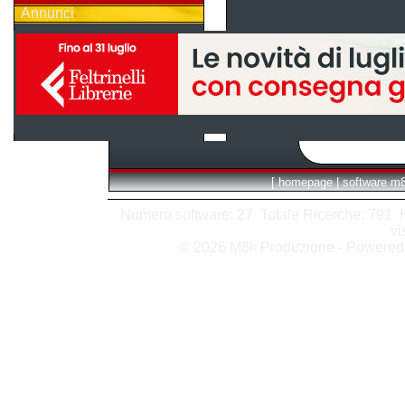
Annunci
[
homepage
|
software m
Numero software: 27 Totale Ricerche: 791 Hit
vi
© 2026 M8k Produzione - Powere