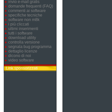
invio e-mail gratis
domande frequenti (FAQ)
commenti ai software
specifiche tecniche
software non m8k
i più cliccati
ultimi inserimenti
tutti i software
download utility
controlla versione
segnala bug programma
dettaglio licenze
dicono di noi
video software
Link sponsorizzati