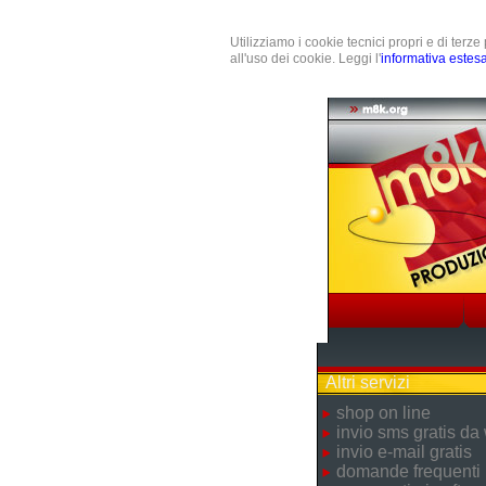
Utilizziamo i cookie tecnici propri e di terz
all'uso dei cookie. Leggi l'
informativa estes
Altri servizi
shop on line
invio sms gratis da
invio e-mail gratis
domande frequenti