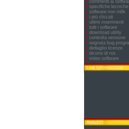
commenti ai softwa
specifiche tecniche
software non m8k
i più cliccati
ultimi inserimenti
tutti i software
download utility
controlla versione
segnala bug prog
dettaglio licenze
dicono di noi
video software
Link sponsorizzati
Annunci