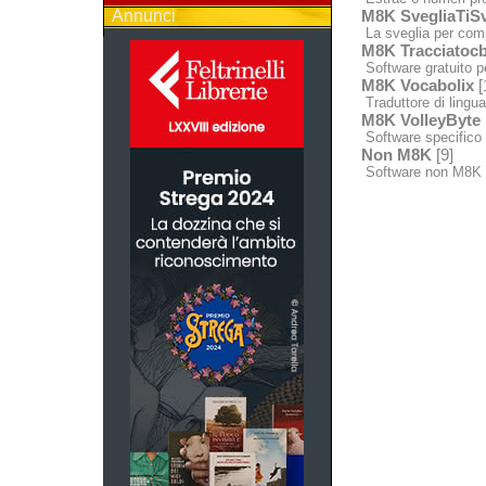
Annunci
M8K SvegliaTiSv
La sveglia per comp
M8K Tracciatocb
Software gratuito p
M8K Vocabolix
[
Traduttore di lingua 
M8K VolleyByte
Software specifico p
Non M8K
[9]
Software non M8K 