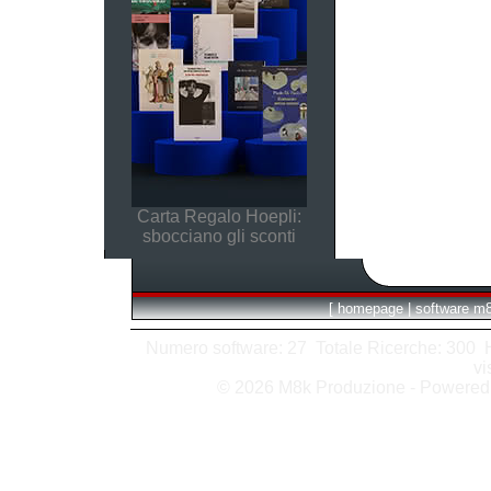
Carta Regalo Hoepli:
sbocciano gli sconti
[
homepage
|
software m
Numero software: 27 Totale Ricerche: 300 Hit
vi
© 2026 M8k Produzione - Powere