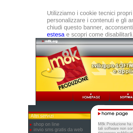
Utilizziamo i cookie tecnici propri
personalizzare i contenuti e gli a
chiudi questo banner, acconsenti a
estesa
e scopri come disabilitarli
Altri servizi
shop on line
M8k Produzione ha s
tali software non so
invio sms gratis da web
rimangono pubblicati