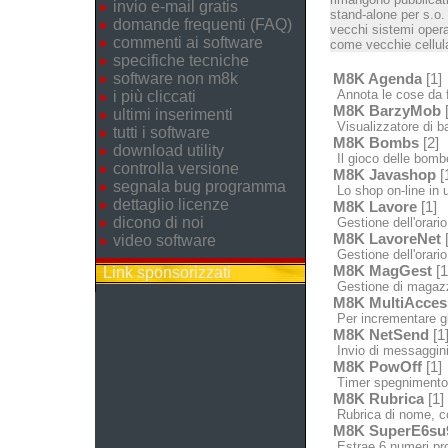
invio e-mail gratis
stand-alone per s.o.
domande frequenti (FAQ)
vecchi sistemi opera
commenti ai software
come vecchie cellula
specifiche tecniche
software non m8k
M8K Agenda
[1]
Annota le cose da fa
i più cliccati
M8K BarzyMob
[
ultimi inserimenti
Visualizzatore di bar
tutti i software
M8K Bombs
[2]
download utility
Il gioco delle bomb
controlla versione
M8K Javashop
[
segnala bug programma
Lo shop on-line in u
dettaglio licenze
M8K Lavore
[1]
dicono di noi
Gestione dell'orario
M8K LavoreNet
[
video software
Gestione dell'orario 
M8K MagGest
[1
Link sponsorizzati
Gestione di magazzin
M8K MultiAcces
Per incrementare gl
M8K NetSend
[1
Invio di messaggini 
M8K PowOff
[1]
Timer spegnimento /
M8K Rubrica
[1]
Rubrica di nome, c
M8K SuperE6su
Estrae 6 numeri pron