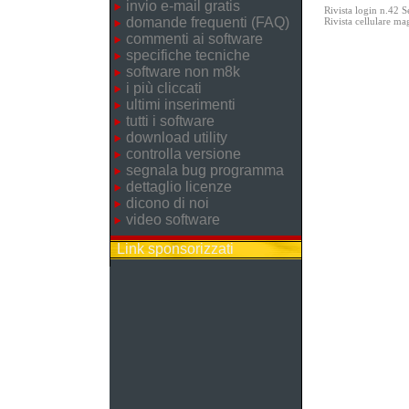
invio e-mail gratis
Rivista login n.42 
domande frequenti (FAQ)
Rivista cellulare m
commenti ai software
specifiche tecniche
software non m8k
i più cliccati
ultimi inserimenti
tutti i software
download utility
controlla versione
segnala bug programma
dettaglio licenze
dicono di noi
video software
Link sponsorizzati