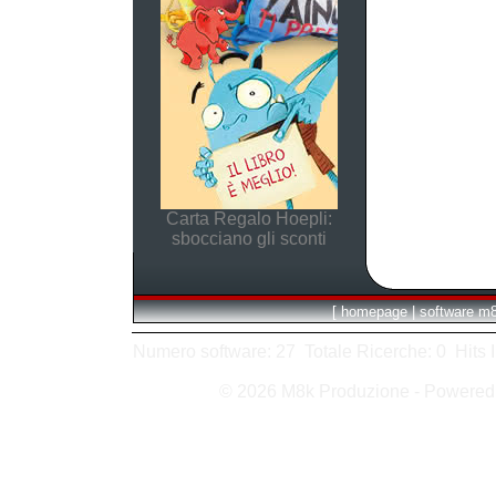
Carta Regalo Hoepli:
sbocciano gli sconti
[
homepage
|
software m
Numero software: 27 Totale Ricerche: 0 Hits In:
© 2026 M8k Produzione - Powere