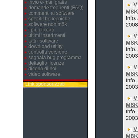
invio e-mail gratis
V
domande frequenti (FAQ)
M8K
commenti ai software
Info.
specifiche tecniche
software non m8k
200
i più cliccati
V
ultimi inserimenti
tutti i software
M8K
download utility
Info.
controlla versione
200
segnala bug programma
dettaglio licenze
V
dicono di noi
M8K
video software
Info.
Link sponsorizzati
200
V
M8K
Info.
200
V
M8K