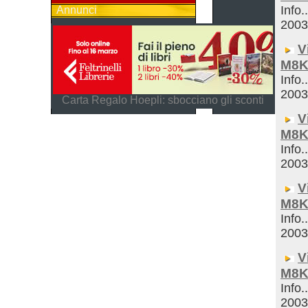
Info.
Annunci
200
V
M8K
Info.
200
Carta Regalo Hoepli: sbocciano gli sconti
V
M8K
Info.
200
V
M8K
Info.
200
V
M8K
Info.
200