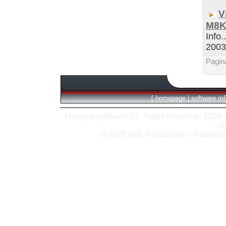
V
M8K
Info.
200
Pagin
[
homepage
|
software m
Numero software: 27 Totale Ricerche: 2359 Hit
vi
© 2026 M8k Produzione - Powere