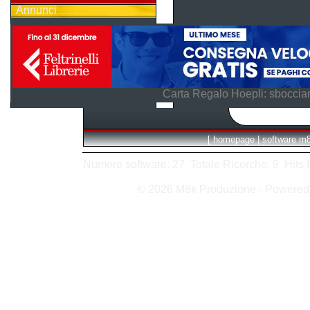
Annunci
Carta Regalo Hoepli: sboccian
[
homepage
|
software m
Numero software: 27 Totale Ricerche: 9 Hits In:
© 2026 M8k Produzione - Powere