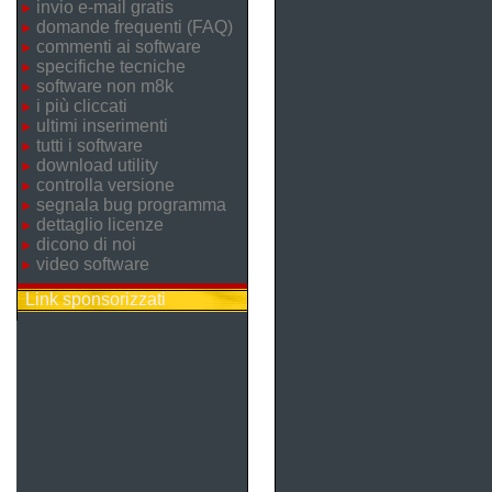
invio e-mail gratis
domande frequenti (FAQ)
commenti ai software
specifiche tecniche
software non m8k
i più cliccati
ultimi inserimenti
tutti i software
download utility
controlla versione
segnala bug programma
dettaglio licenze
dicono di noi
video software
Link sponsorizzati