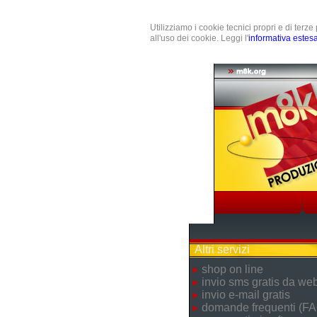
Utilizziamo i cookie tecnici propri e di terz
all'uso dei cookie. Leggi l'
informativa estes
Altri servizi
shop on line
invio sms gratis da we
invio e-mail gratis
domande frequenti (FA