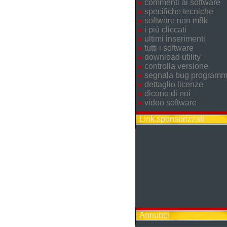
commenti ai software
specifiche tecniche
software non m8k
i più cliccati
ultimi inserimenti
tutti i software
download utility
controlla versione
segnala bug program
dettaglio licenze
dicono di noi
video software
Link sponsorizzati
Annunci