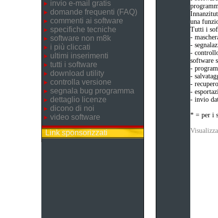
invio e-mail gratis
programma
domande frequenti (FAQ)
Innanzitut
commenti ai software
una funzio
specifiche tecniche
Tutti i s
- maschera
software non m8k
- segnalaz
i più cliccati
- controll
ultimi inserimenti
software s
tutti i software
- programm
download utility
- salvatag
controlla versione
- recupero
segnala bug programma
- esportaz
dettaglio licenze
- invio da
dicono di noi
* = per i 
video software
Visualizza
Link sponsorizzati