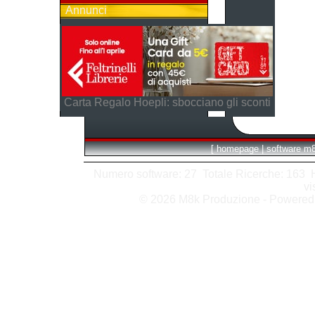
Annunci
Carta Regalo Hoepli: sbocciano gli sconti
[
homepage
|
software m
Numero software: 27 Totale Ricerche: 163 Hit
vi
© 2026 M8k Produzione - Powere