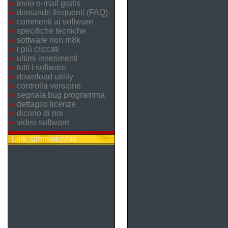
invio e-mail gratis
domande frequenti (FAQ)
commenti ai software
specifiche tecniche
software non m8k
i più cliccati
ultimi inserimenti
tutti i software
download utility
controlla versione
segnala bug programma
dettaglio licenze
dicono di noi
video software
Link sponsorizzati