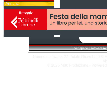
Annunci
[
homepage
|
software m
Numero software: 27 Totale Ricerche: 73 Hits
vi
© 2026 M8k Produzione - Powere