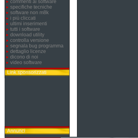
commenti ai software
specifiche tecniche
software non m8k
i più cliccati
ultimi inserimenti
tutti i software
download utility
controlla versione
segnala bug programma
dettaglio licenze
dicono di noi
video software
Link sponsorizzati
Annunci