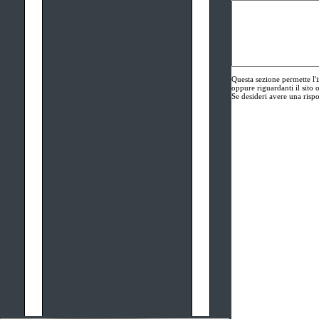
Questa sezione permette l
oppure riguardanti il sito o
Se desideri avere una rispo