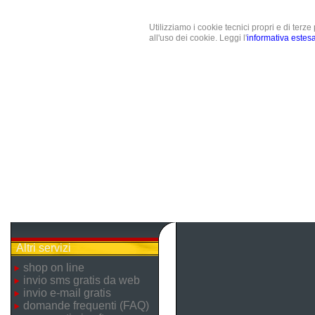
Utilizziamo i cookie tecnici propri e di terz
all'uso dei cookie. Leggi l'
informativa estes
Altri servizi
shop on line
invio sms gratis da web
invio e-mail gratis
domande frequenti (FAQ)