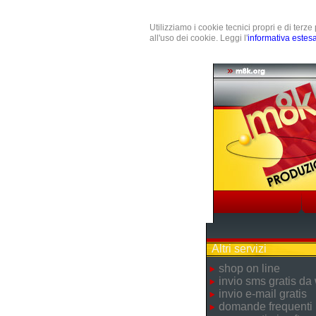
Utilizziamo i cookie tecnici propri e di terz
all'uso dei cookie. Leggi l'
informativa estes
Altri servizi
shop on line
invio sms gratis da
invio e-mail gratis
domande frequenti