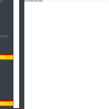
Download
- Visualizzatore file di stampa QRP - 
re
ramma