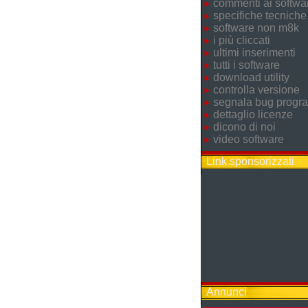
commenti ai softwa
specifiche tecniche
software non m8k
i più cliccati
ultimi inserimenti
tutti i software
download utility
controlla versione
segnala bug prog
dettaglio licenze
dicono di noi
video software
Link sponsorizzati
Annunci