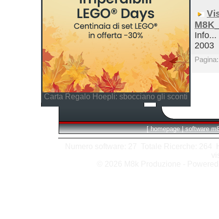
Vi
M8K_
Info...
2003
Pagina
Carta Regalo Hoepli: sbocciano gli sconti
[
homepage
|
software m
Numero software: 27 Totale Ricerche: 264 Hit
vi
© 2026 M8k Produzione - Powere