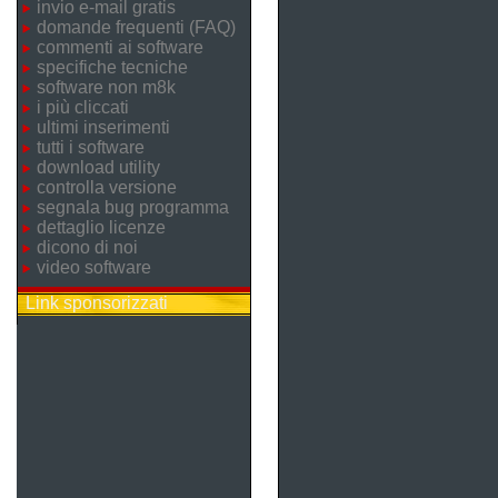
invio e-mail gratis
domande frequenti (FAQ)
commenti ai software
specifiche tecniche
software non m8k
i più cliccati
ultimi inserimenti
tutti i software
download utility
controlla versione
segnala bug programma
dettaglio licenze
dicono di noi
video software
Link sponsorizzati