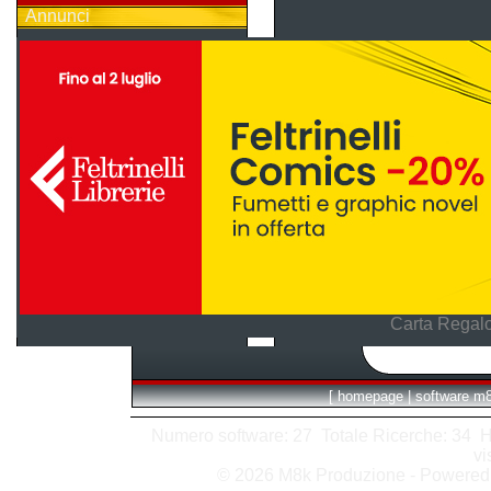
Annunci
Carta Regalo
[
homepage
|
software m
Numero software: 27 Totale Ricerche: 34 Hits
vi
© 2026 M8k Produzione - Powere