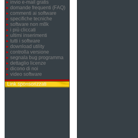
invio e-mail gratis
domande frequenti (FAQ)
commenti ai software
specifiche tecniche
software non m8k
i più cliccati
ultimi inserimenti
tutti i software
download utility
controlla versione
segnala bug programma
dettaglio licenze
dicono di noi
video software
Link sponsorizzati