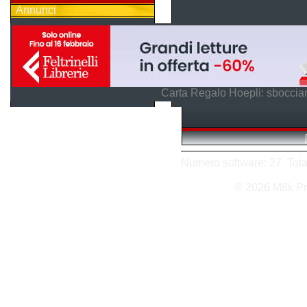
Annunci
Carta Regalo Hoepli: sboccian
Numero software: 27 Totale
© 2026 M8k Pr