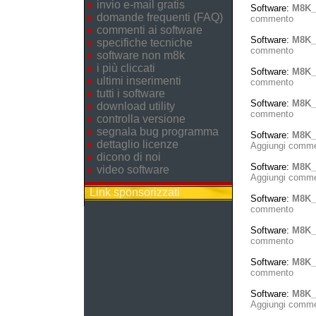
invio e-mail gratis
Software:
M8K_
domande frequenti (FAQ)
commento
commenti ai software
Software:
M8K_
specifiche tecniche
commento
software non m8k
i più cliccati
Software:
M8K_
ultimi inserimenti
commento
tutti i software
Software:
M8K_
download utility
commento
controlla versione
segnala bug programma
Software:
M8K_
dettaglio licenze
Aggiungi comm
dicono di noi
Software:
M8K_T
video software
Aggiungi comm
Link sponsorizzati
Software:
M8K_
commento
Software:
M8K_
commento
Software:
M8K_
commento
Software:
M8K_
Aggiungi comm