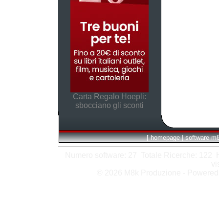
Carta Regalo Hoepli:
sbocciano gli sconti
[
homepage
|
software m
Numero software: 27 Totale Ricerche: 122 Hit
vi
© 2026 M8k Produzione - Powere