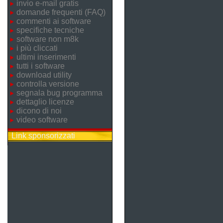
invio e-mail gratis
domande frequenti (FAQ)
commenti ai software
specifiche tecniche
software non m8k
i più cliccati
ultimi inserimenti
tutti i software
download utility
controlla versione
segnala bug programma
dettaglio licenze
dicono di noi
video software
Link sponsorizzati