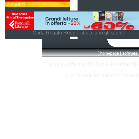
Annunci
Carta Regalo Hoepli: sbocciano gli sconti
[
homepage
|
software
Numero software: 27 Totale Ricerche: 55 H
© 2026 M8k Produzione - Power