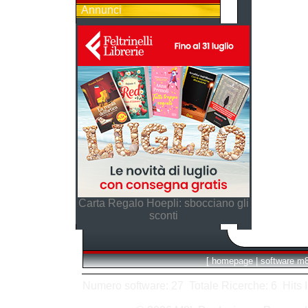
Annunci
Carta Regalo Hoepli: sbocciano gli
sconti
[
homepage
|
software m
Numero software: 27 Totale Ricerche: 6 Hits In: