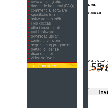
invio e-mail gratis
E-mail:
domande frequenti (FAQ)
commenti ai software
Messaggio:
specifiche tecniche
software non m8k
i più cliccati
ultimi inserimenti
tutti i software
download utility
controlla versione
segnala bug programma
dettaglio licenze
dicono di noi
video software
Codice di verifica
Link sponsorizzati