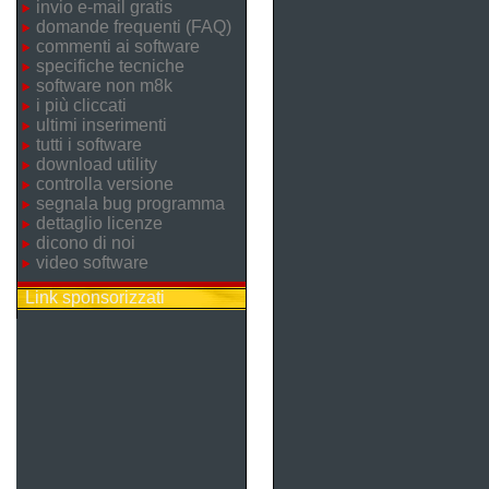
invio e-mail gratis
domande frequenti (FAQ)
commenti ai software
specifiche tecniche
software non m8k
i più cliccati
ultimi inserimenti
tutti i software
download utility
controlla versione
segnala bug programma
dettaglio licenze
dicono di noi
video software
Link sponsorizzati