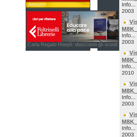
Info...
Annunci
2003
Vi
M8K_
Info...
2003
Carta Regalo Hoepli: sbocciano gli sconti
Vi
M8K_
Info...
2010
Vi
M8K_
Info...
2003
Vi
M8K_
Info...
2003