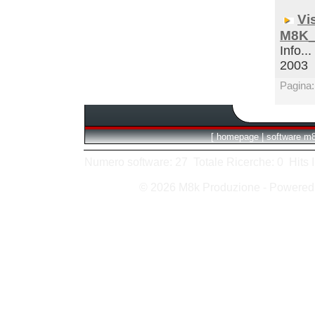
Vi
M8K_
Info...
2003
Pagina
[
homepage
|
software m
Numero software: 27 Totale Ricerche: 0 Hits In:
© 2026 M8k Produzione - Powere