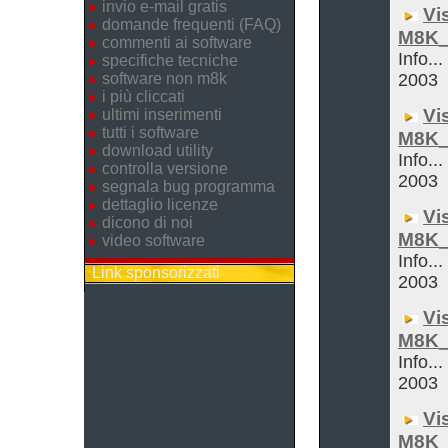
invio e-mail gratis
Vi
domande frequenti (FAQ)
M8K_
commenti ai software
Info...
specifiche tecniche
software non m8k
2003
i più cliccati
Vi
ultimi inserimenti
tutti i software
M8K_
download utility
Info...
controlla versione
2003
segnala bug programma
dettaglio licenze
Vi
dicono di noi
M8K_
video software
Info...
Link sponsorizzati
2003
Vi
M8K_
Info...
2003
Vi
M8K_