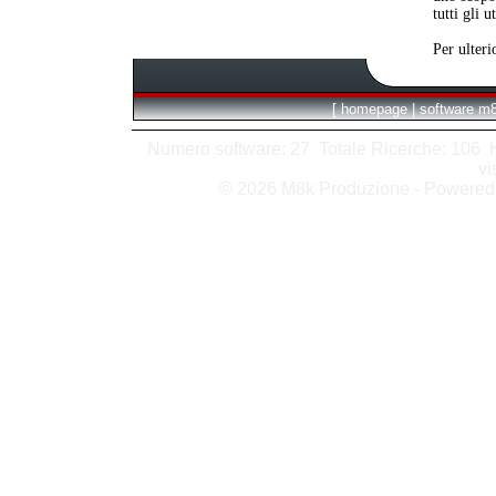
tutti gli 
Per ulteri
[
homepage
|
software m
Numero software: 27 Totale Ricerche: 106 Hit
vi
© 2026 M8k Produzione - Powere