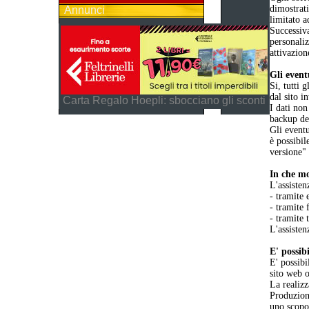
dimostrat
Annunci
limitato a
Successiva
personaliz
attivazion
Gli event
Si, tutti 
dal sito i
Carta Regalo Hoepli: sbocciano gli sconti
I dati non
backup dei
Gli eventu
è possibil
versione"
In che mo
L'assisten
- tramite 
- tramite 
- tramite 
L'assisten
E' possib
E' possibi
sito web o
La realizz
Produzione
uno scopo