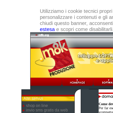
Utilizziamo i cookie tecnici propri
personalizzare i contenuti e gli a
chiudi questo banner, acconsenti a
estesa
e scopri come disabilitarli
Altri servizi
Come devo
shop on line
Per far es
invio sms gratis da web
scompattat