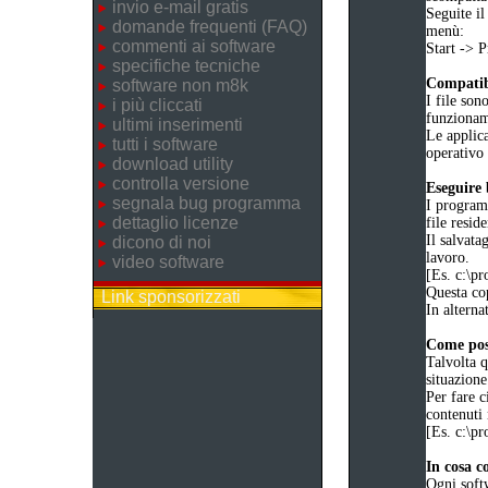
invio e-mail gratis
Seguite il
domande frequenti (FAQ)
menù:
commenti ai software
Start ->
specifiche tecniche
Compatibi
software non m8k
I file son
i più cliccati
funziona
ultimi inserimenti
Le applica
tutti i software
operativo 
download utility
controlla versione
Eseguire
segnala bug programma
I programm
dettaglio licenze
file reside
Il salvata
dicono di noi
lavoro.
video software
[Es. c:\
Questa cop
Link sponsorizzati
In alternat
Come poss
Talvolta q
situazione
Per fare c
contenuti 
[Es. c:\
In cosa c
Ogni soft