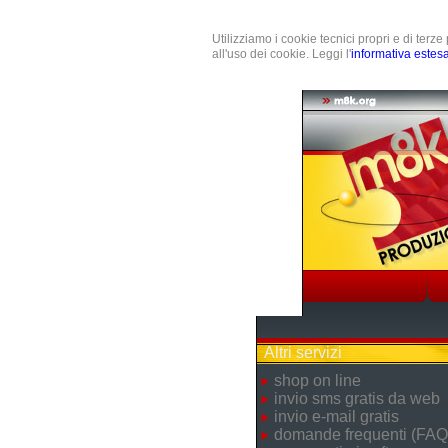
Utilizziamo i cookie tecnici propri e di terz
all'uso dei cookie. Leggi l'
informativa estes
Altri servizi
shop on line
invio sms gratis da web
invio e-mail gratis
domande frequenti (FAQ