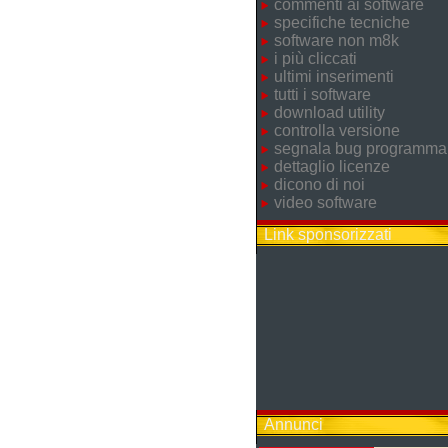
commenti ai software
specifiche tecniche
software non m8k
i più cliccati
ultimi inserimenti
tutti i software
download utility
controlla versione
segnala bug programma
dettaglio licenze
dicono di noi
video software
Link sponsorizzati
Annunci