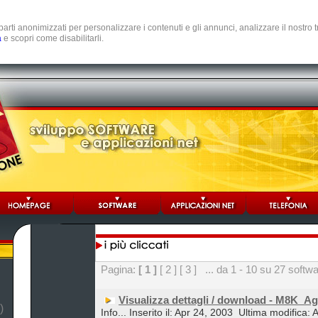
e parti anonimizzati per personalizzare i contenuti e gli annunci, analizzare il nostro
a
e scopri come disabilitarli.
Pagina:
[ 1 ]
[ 2 ]
[ 3 ]
... da 1 - 10 su 27 softw
Visualizza dettagli / download - M8K_A
)
Info... Inserito il: Apr 24, 2003
Ultima modifica: 