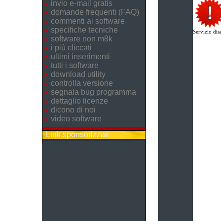
invio e-mail gratis
domande frequenti (FAQ)
commenti ai software
specifiche tecniche
Servizio disa
software non m8k
i più cliccati
ultimi inserimenti
tutti i software
download utility
controlla versione
segnala bug programma
dettaglio licenze
dicono di noi
video software
Link sponsorizzati