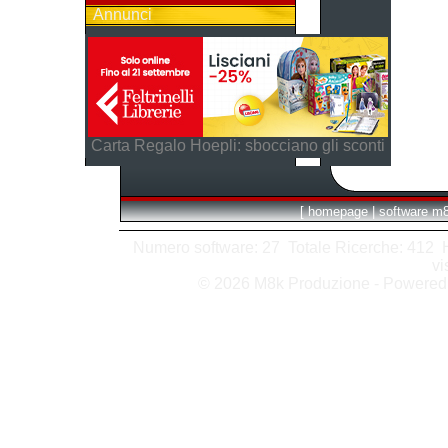
Annunci
Carta Regalo Hoepli: sbocciano gli sconti
[
homepage
|
software m
Numero software: 27 Totale Ricerche: 412 Hit
vi
© 2026 M8k Produzione - Powere