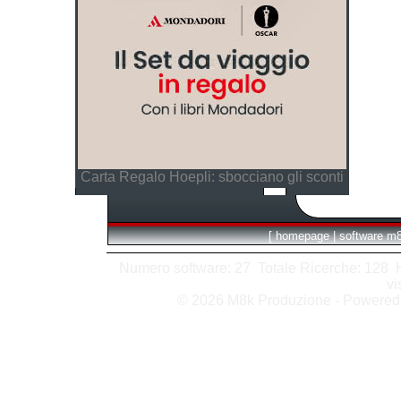
Carta Regalo Hoepli: sbocciano gli sconti
[
homepage
|
software m
Numero software: 27 Totale Ricerche: 128 Hit
vi
© 2026 M8k Produzione - Powere