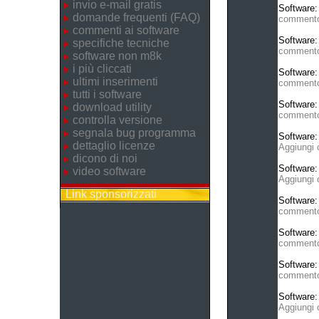
invio e-mail gratis
Software
domande frequenti (FAQ)
comment
commenti ai software
Software
specifiche tecniche
comment
software non m8k
i più cliccati
Software
ultimi inserimenti
comment
tutti i software
Software
download utility
comment
controlla versione
segnala bug programma
Software
dettaglio licenze
Aggiungi
dicono di noi
Software
video software
Aggiungi
Link sponsorizzati
Software
comment
Software
comment
Software
comment
Software
Aggiungi