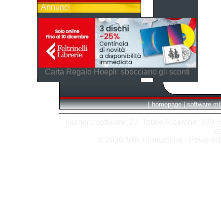
Annunci
Carta Regalo Hoepli: sbocciano gli sconti
[
homepage
|
software m
Numero software: 27 Totale Ricerche: 389 Hit
vi
© 2026 M8k Produzione - Powere