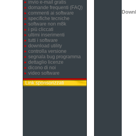
invio e-mail gratis
domande frequenti (FAQ)
Down
commenti ai software
specifiche tecniche
software non m8k
i più cliccati
ultimi inserimenti
tutti i software
download utility
controlla versione
segnala bug programma
dettaglio licenze
dicono di noi
video software
Link sponsorizzati