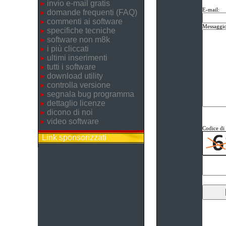
invio e-mail gratis
E-mail:
domande frequenti (FAQ)
commenti ai software
Messaggio
specifiche tecniche
software non m8k
i più cliccati
ultimi inserimenti
tutti i software
download utility
controlla versione
segnala bug programma
dettaglio licenze
dicono di noi
video software
Codice di 
Link sponsorizzati