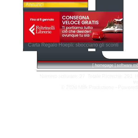
Annunci
Carta Regalo Hoepli: sbocciano gli sconti
[
homepage
|
software m
Numero software: 27 Totale Ricerche: 291 Hits
vi
© 2026 M8k Produzione - Powere