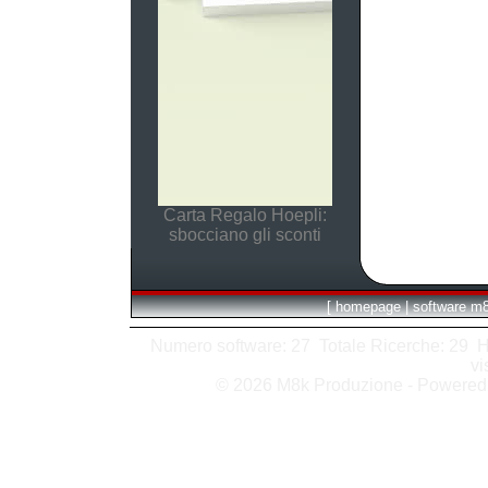
Carta Regalo Hoepli:
sbocciano gli sconti
[
homepage
|
software m
Numero software: 27 Totale Ricerche: 29 Hits
vi
© 2026 M8k Produzione - Powere