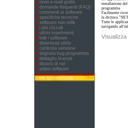
invio e-mail gratis
installazione de
domande frequenti (FAQ)
programma.
commenti ai software
Facilmente ricon
specifiche tecniche
la dicitura "NE
Tutte le applica
software non m8k
navigando all'in
i più cliccati
ultimi inserimenti
Visualizza 
tutti i software
download utility
controlla versione
segnala bug programma
dettaglio licenze
dicono di noi
video software
Link sponsorizzati