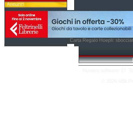
Annunci
Carta Regalo Hoepli: sboccian
Numero software: 27 Tota
© 2026 M8k Pr