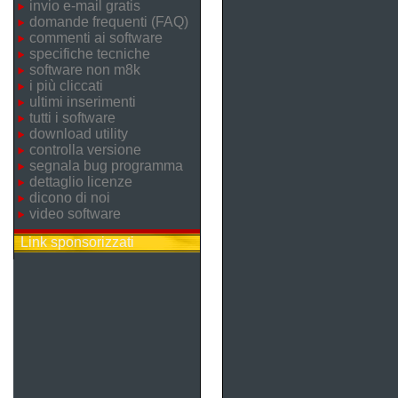
invio e-mail gratis
domande frequenti (FAQ)
commenti ai software
specifiche tecniche
software non m8k
i più cliccati
ultimi inserimenti
tutti i software
download utility
controlla versione
segnala bug programma
dettaglio licenze
dicono di noi
video software
Link sponsorizzati