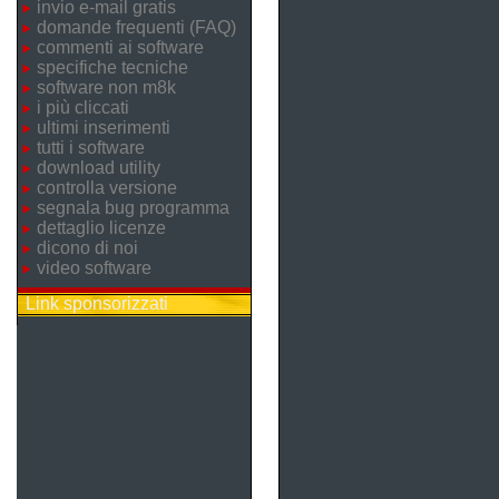
invio e-mail gratis
domande frequenti (FAQ)
commenti ai software
specifiche tecniche
software non m8k
i più cliccati
ultimi inserimenti
tutti i software
download utility
controlla versione
segnala bug programma
dettaglio licenze
dicono di noi
video software
Link sponsorizzati