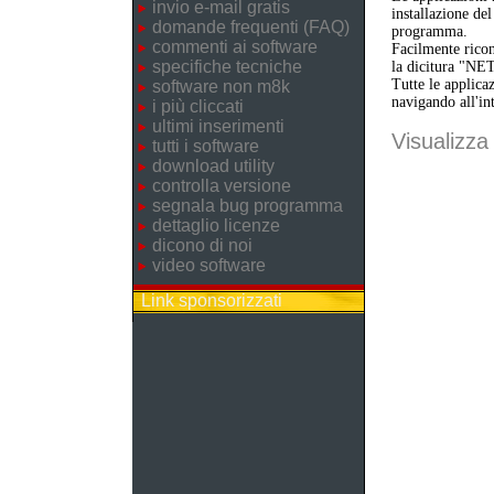
invio e-mail gratis
installazione de
domande frequenti (FAQ)
programma.
commenti ai software
Facilmente ricon
specifiche tecniche
la dicitura "NE
Tutte le applica
software non m8k
navigando all'in
i più cliccati
ultimi inserimenti
Visualizza 
tutti i software
download utility
controlla versione
segnala bug programma
dettaglio licenze
dicono di noi
video software
Link sponsorizzati