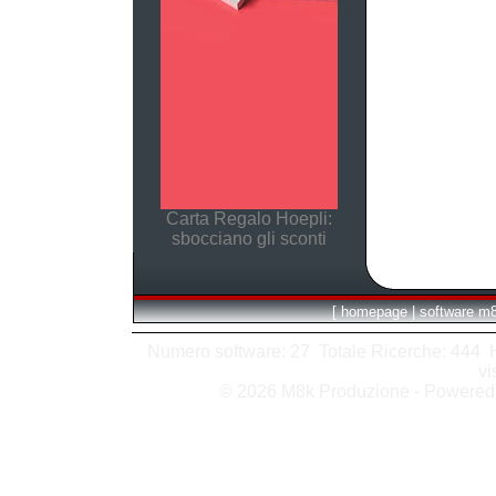
Carta Regalo Hoepli:
sbocciano gli sconti
[
homepage
|
software m
Numero software: 27 Totale Ricerche: 444 Hit
vi
© 2026 M8k Produzione - Powere