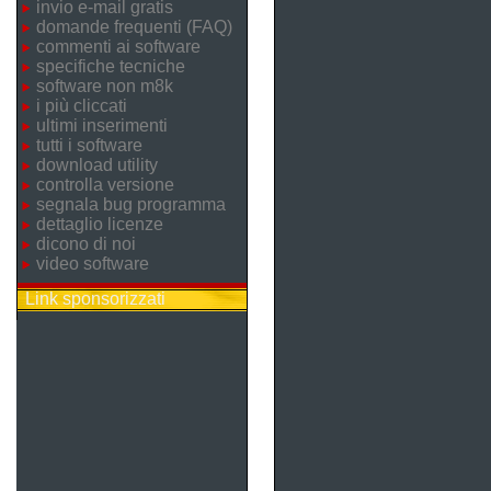
invio e-mail gratis
domande frequenti (FAQ)
commenti ai software
specifiche tecniche
software non m8k
i più cliccati
ultimi inserimenti
tutti i software
download utility
controlla versione
segnala bug programma
dettaglio licenze
dicono di noi
video software
Link sponsorizzati