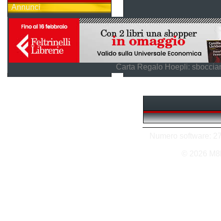
Annunci
Carta Regalo Hoepli: sboccian
Numero software: 27 
© 2026 M8