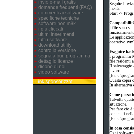
invio e-mail gratis
Seguite il wiz
domande frequenti (FAQ)
menù:
commenti ai software
Start -> Pro
specifiche tecniche
Compatibilità
software non m8k
I file sono sta
i più cliccati
funzionament
ultimi inserimenti
Le applicazion
tutti i software
operativo symb
download utility
controlla versione
Eseguire bac
segnala bug programma
I programmi M8
dettaglio licenze
file residenti 
Il salvataggio 
dicono di noi
lavoro.
video software
[Es. c:\prog
Questa copia co
Link sponsorizzati
In alternativa 
Come posso in
Talvolta quest
situazione.
Per fare ciò è 
contenuti nell
[Es. c:\prog
In cosa consi
Ogni software