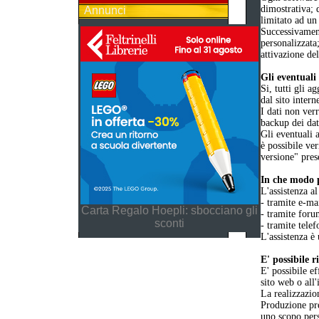
dimostrativa; 
Annunci
limitato ad un
Successivament
personalizzata
attivazione de
Gli eventuali 
Si, tutti gli 
dal sito intern
I dati non ver
backup dei dat
Gli eventuali 
è possibile ver
versione" pres
In che modo p
L'assistenza al
- tramite e-ma
Carta Regalo Hoepli: sbocciano gli
- tramite foru
sconti
- tramite telef
L'assistenza è 
E' possibile 
E' possibile ef
sito web o all
La realizzazio
Produzione pre
uno scopo per