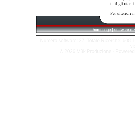
tutti gli utent
Per ulteriori 
[
homepage
|
software m
Numero software: 27 Totale Ricerche: 608 Hit
vi
© 2026 M8k Produzione - Powere