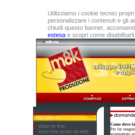
Utilizziamo i cookie tecnici propri
personalizzare i contenuti e gli a
chiudi questo banner, acconsenti a
estesa
e scopri come disabilitarli
Altri servizi
Come devo far
shop on line
Per far eseguir
invio sms gratis da web
scompattato au