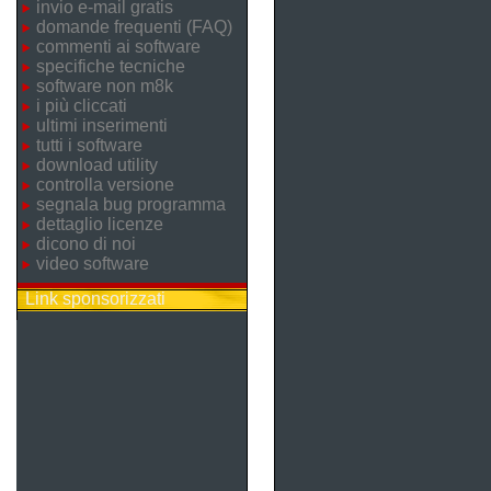
invio e-mail gratis
domande frequenti (FAQ)
commenti ai software
specifiche tecniche
software non m8k
i più cliccati
ultimi inserimenti
tutti i software
download utility
controlla versione
segnala bug programma
dettaglio licenze
dicono di noi
video software
Link sponsorizzati